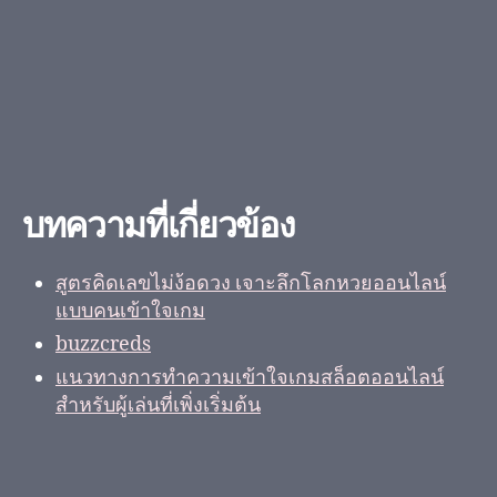
บทความที่เกี่ยวข้อง
สูตรคิดเลขไม่ง้อดวง เจาะลึกโลกหวยออนไลน์
แบบคนเข้าใจเกม
buzzcreds
แนวทางการทำความเข้าใจเกมสล็อตออนไลน์
สำหรับผู้เล่นที่เพิ่งเริ่มต้น