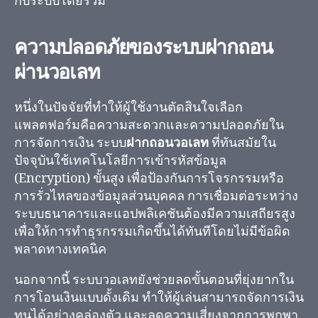
กับระบบโดยรวม
ความปลอดภัยของระบบฝากถอน
ผ่านวอเลท
หนึ่งในปัจจัยที่ทำให้ผู้ใช้งานตัดสินใจเลือก
แพลตฟอร์มคือความสะดวกและความปลอดภัยใน
การจัดการเงิน ระบบ
ฝากถอนวอเลท
ที่ทันสมัยใน
ปัจจุบันใช้เทคโนโลยีการเข้ารหัสข้อมูล
(Encryption) ขั้นสูง เพื่อป้องกันการโจรกรรมหรือ
การรั่วไหลของข้อมูลส่วนบุคคล การเชื่อมต่อระหว่าง
ระบบธนาคารและแอปพลิเคชันต้องมีความเสถียรสูง
เพื่อให้การทำธุรกรรมเกิดขึ้นได้ทันทีโดยไม่มีข้อผิด
พลาดทางเทคนิค
นอกจากนี้ ระบบวอเลทยังช่วยลดขั้นตอนที่ยุ่งยากใน
การโอนเงินแบบดั้งเดิม ทำให้ผู้เล่นสามารถจัดการเงิน
ทุนได้อย่างคล่องตัว และลดความเสี่ยงจากการพกพา