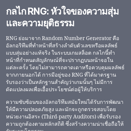
กลไก RNG: หัวใจของความสุ่ม
และความยุติธรรม
RNG ย่อมาจาก Random Number Generator คือ
อัลกอริทึมที่ทำหน้าที่สร้างลำดับตัวเลขหรือผลลัพธ์
แบบสุ่มอย่างแท้จริง ในระบบเกมสล็อต กลไกนี้ทำ
หน้าที่กำหนดสัญลักษณ์ที่จะปรากฏบนหน้าจอใน
แต่ละครั้ง โดยไม่สามารถคาดเดาหรือควบคุมผลลัพธ์
จากภายนอกได้ การมีอยู่ของ RNG ที่ได้มาตรฐาน
รับรองว่าเป็นหลักฐานสำคัญว่าเกมนั้นๆ ไม่มีการ
ดัดแปลงผลเพื่อเอื้อประโยชน์ต่อผู้ให้บริการ
ความซับซ้อนของอัลกอริทึมสมัยใหม่ได้รับการพัฒนา
ให้มีความปลอดภัยสูง และมักจะถูกตรวจสอบโดย
หน่วยงานอิสระ (Third-party Auditors) เพื่อรับรอง
ความถูกต้องตามหลักสถิติ ซึ่งสร้างความน่าเชื่อถือให้