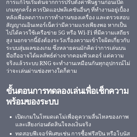
การแก้ไขเริ่มต้นจากการปรับตั้งค่าพื้นฐานก่อนเปิด
เกมทุกครั้ง ควรปิดแอปพลิเคชันอื่นๆ ที่ทำงานอยู่เบื้อง
หลังเพื่อลดภาระการทำงานของเครื่อง และตรวจสอบ
สัญญาณอินเทอร์เน็ตว่ามีความแรงเพียงพอ หากเป็น
ไปได้ควรใช้เครือข่าย 5G หรือ Wi-Fi ที่มีความเสถียร
สูง นอกจากนี้ยังต้องระวังเรื่องความเข้าใจผิดเกี่ยวกับ
ระบบสุ่มผลของเกม ซึ่งหลายคนมักคิดว่าการเล่นบน
มือถืออาจได้ผลลัพธ์ต่างจากคอมพิวเตอร์ แต่ความ
จริงแล้วระบบ RNG จะทำงานเหมือนกันทุกอุปกรณ์ไม่
ว่าจะเล่นผ่านช่องทางใดก็ตาม
ขั้นตอนการทดลองเล่นเพื่อเช็กความ
พร้อมของระบบ
เปิดเกมในโหมดเดโม่เพื่อดูความลื่นไหลของภาพ
และเสียงก่อนตัดสินใจลงเงินจริง
ทดสอบฟีเจอร์พิเศษเช่น การซื้อฟรีสปิน หรือโบนัส