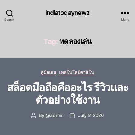
indiatodaynewz
Search
Menu
Tag:
ทดลองเล่น
Categories
คู่มือเกม
เทคโนโลยีคาสิโน
สล็อตมือถือคืออะไร รีวิวและ
ตัวอย่างใช้งาน
By
@admin
July 8, 2026
Post
Post
author
date