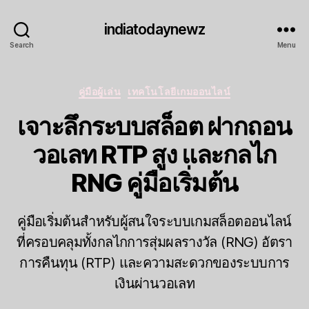
indiatodaynewz
Search
Menu
Categories
คู่มือผู้เล่น
เทคโนโลยีเกมออนไลน์
เจาะลึกระบบสล็อต ฝากถอน
วอเลท RTP สูง และกลไก
RNG คู่มือเริ่มต้น
คู่มือเริ่มต้นสำหรับผู้สนใจระบบเกมสล็อตออนไลน์
ที่ครอบคลุมทั้งกลไกการสุ่มผลรางวัล (RNG) อัตรา
การคืนทุน (RTP) และความสะดวกของระบบการ
เงินผ่านวอเลท