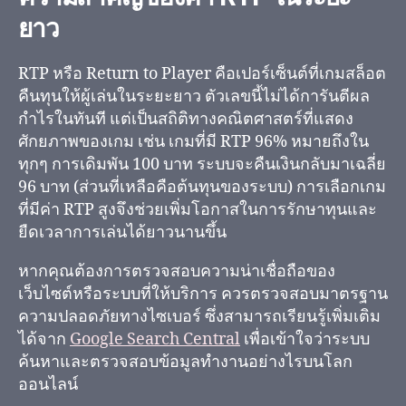
ยาว
RTP หรือ Return to Player คือเปอร์เซ็นต์ที่เกมสล็อต
คืนทุนให้ผู้เล่นในระยะยาว ตัวเลขนี้ไม่ได้การันตีผล
กำไรในทันที แต่เป็นสถิติทางคณิตศาสตร์ที่แสดง
ศักยภาพของเกม เช่น เกมที่มี RTP 96% หมายถึงใน
ทุกๆ การเดิมพัน 100 บาท ระบบจะคืนเงินกลับมาเฉลี่ย
96 บาท (ส่วนที่เหลือคือต้นทุนของระบบ) การเลือกเกม
ที่มีค่า RTP สูงจึงช่วยเพิ่มโอกาสในการรักษาทุนและ
ยืดเวลาการเล่นได้ยาวนานขึ้น
หากคุณต้องการตรวจสอบความน่าเชื่อถือของ
เว็บไซต์หรือระบบที่ให้บริการ ควรตรวจสอบมาตรฐาน
ความปลอดภัยทางไซเบอร์ ซึ่งสามารถเรียนรู้เพิ่มเติม
ได้จาก
Google Search Central
เพื่อเข้าใจว่าระบบ
ค้นหาและตรวจสอบข้อมูลทำงานอย่างไรบนโลก
ออนไลน์